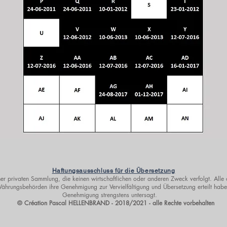
Haftungsausschluss für die Übersetzung
er privaten Sammlung, die keinen wirtschaftlichen oder anderen Zweck verfolgt. Alle 
hrungsbehörden ihre Genehmigung zur Vervielfältigung und Übersetzung erteilt haben
Genehmigung strengstens untersagt.
© Création Pascal HELLENBRAND - 2018/2021 - alle Rechte vorbehalten