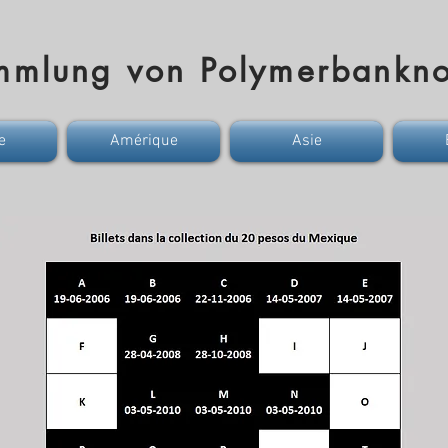
mmlung von Polymerbankno
e
Amérique
Asie