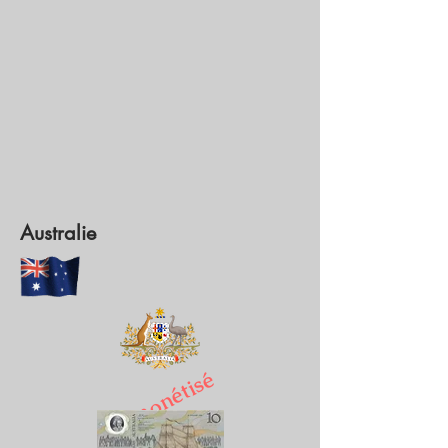
Australie
Démonétisé