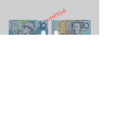
Démonétisé
10 Dollars - Edité en 2012
Lire la suite
10 Dollars - Edité en 2017
Lire la suite