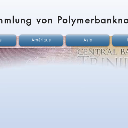
mmlung von Polymerbankno
e
Amérique
Asie