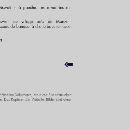
swati III à gauche. Les armoiries du
le swati au village près de Manzini
eau de banque, à droite bouclier avec
rt
offiziellen Dokumente, die diese Site schmücken,
. Das Kopieren der Website, Bilder sind ohne