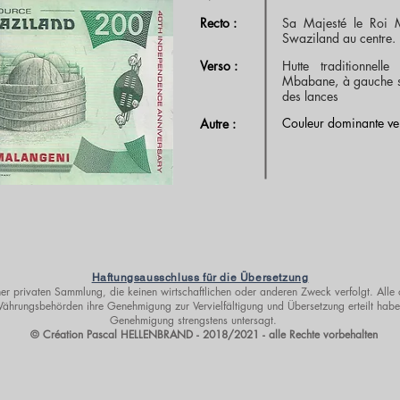
Recto :
Sa Majesté le Roi M
Swaziland au centre.
Verso :
Hutte traditionnel
Mbabane, à gauche sc
des lances
Couleur dominante ve
Autre :
Haftungsausschluss für die Übersetzung
er privaten Sammlung, die keinen wirtschaftlichen oder anderen Zweck verfolgt. Alle 
hrungsbehörden ihre Genehmigung zur Vervielfältigung und Übersetzung erteilt haben
Genehmigung strengstens untersagt.
© Création Pascal HELLENBRAND - 2018/2021 - alle Rechte vorbehalten