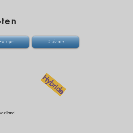
ten
Europe
Océanie
Hybride
waziland