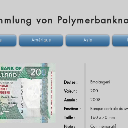
mmlung von Polymerbankno
e
Amérique
Asie
Emalangeni
Devise :
200
Valeur :
2008
Année :
Banque centrale du s
Emetteur :
160 x 70 mm
Taille :
Commémoratif
Note :