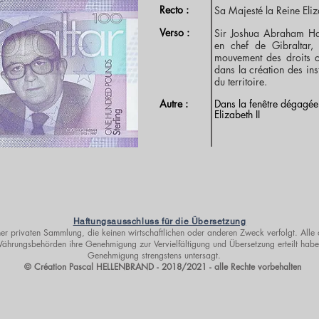
Recto :
Sa Majesté la Reine Eliza
Verso :
Sir Joshua Abraham Ha
en chef de Gibraltar,
mouvement des droits ci
dans la création des in
du territoire.
Autre :
Dans la fenêtre dégagée 
Elizabeth II
Haftungsausschluss für die Übersetzung
er privaten Sammlung, die keinen wirtschaftlichen oder anderen Zweck verfolgt. Alle 
hrungsbehörden ihre Genehmigung zur Vervielfältigung und Übersetzung erteilt haben
Genehmigung strengstens untersagt.
© Création Pascal HELLENBRAND - 2018/2021 - alle Rechte vorbehalten