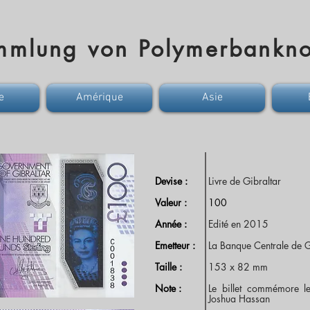
mmlung von Polymerbankno
e
Amérique
Asie
Devise :
Livre de Gibraltar
Valeur :
100
Année :
Edité en 2015
Emetteur :
La Banque Centrale de G
Taille :
153 x 82 mm
Note :
Le billet commémore l
Joshua Hassan