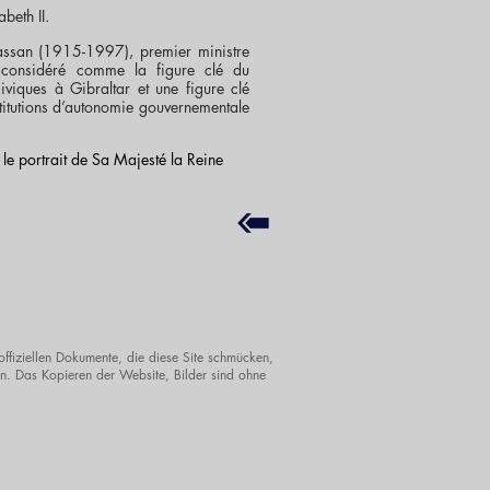
beth II.
ssan (1915-1997), premier ministre
 considéré comme la figure clé du
viques à Gibraltar et une figure clé
stitutions d’autonomie gouvernementale
le portrait de Sa Majesté la Reine
offiziellen Dokumente, die diese Site schmücken,
. Das Kopieren der Website, Bilder sind ohne