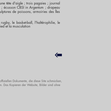
ne tête d'aigle ; trois pagaies ; journal
e ; écusson CBSI in Argentum ; drapeau
ulptures de poissons, armoiries des Îles
rugby, le basket-ball, l'haltérophilie, le
pied et la musculation
offiziellen Dokumente, die diese Site schmücken,
. Das Kopieren der Website, Bilder sind ohne