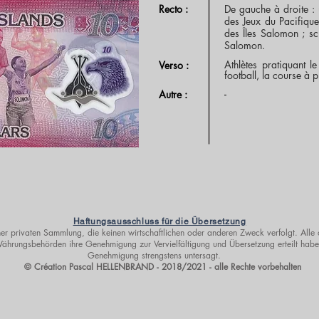
Recto :
De gauche à droite : u
des Jeux du Pacifiqu
des Îles Salomon ; sc
Salomon.
Athlètes pratiquant le 
Verso :
football, la course à 
-
Autre :
Haftungsausschluss für die Übersetzung
er privaten Sammlung, die keinen wirtschaftlichen oder anderen Zweck verfolgt. Alle 
hrungsbehörden ihre Genehmigung zur Vervielfältigung und Übersetzung erteilt haben
Genehmigung strengstens untersagt.
© Création Pascal HELLENBRAND - 2018/2021 - alle Rechte vorbehalten