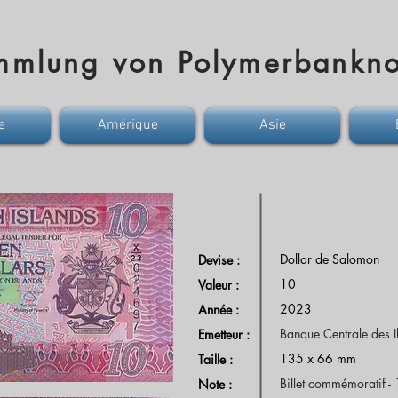
mmlung von Polymerbankno
e
Amérique
Asie
Dollar de Salomon
Devise :
10
Valeur :
2023
Année :
Banque Centrale des 
Emetteur :
135 x 66 mm
Taille :
Billet commémoratif -
Note :