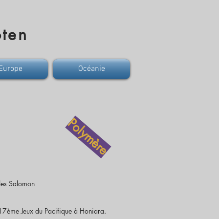
ten
Europe
Océanie
Polymère
Iles Salomon
 17ème Jeux du Pacifique à Honiara.